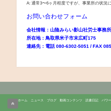
A: 通常3〜6ヶ月程度ですが、事業所の状況
お問い合わせフォーム
会社情報：山陰みらい影山社労士事務
所在地：鳥取県米子市末広町175
連絡先：電話 080-6302-5051 / FAX 085
ホーム
ニュース
ブログ
動画コンテンツ
読書日記
パワ