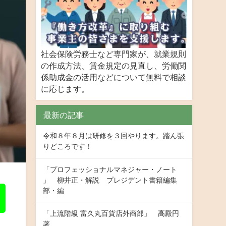
社会保険労務士など専門家が、就業規則
の作成方法、賃金規定の見直し、労働関
係助成金の活用などについて無料で相談
に応じます。
最新の記事
令和８年８月は研修を３回やります。踏ん張
りどころです！
「プロフェッショナルマネジャー・ノート
」 柳井正・解説 プレジデント書籍編集
部・編
「上流階級 富久丸百貨店外商部」 高殿円
著